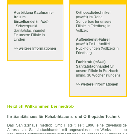
Ausbildung Kaufmann/-
Orthopädietechniker
frau im
(m/w/d) im Reha-
Einzelhandel (m/w/d)
Sonderbau für unsere
- Schwerpunkt
Filiale in Friedberg in
Sanitätsfachhandel
Vollzeit
für unsere Filiale in
Linden
Außendienst-Fahrer
(m/w/d) für Hilfsmittel-
>>
weitere Informationen
Rückholungen (Vollzeit) in
Friedberg
Fachkraft (m/w/d)
Sanitätsfachhandel
für
unsere Filiale in Butzbach
(mind. 36 Wochenstunden)
>>
weitere Informationen
Herzlich Willkommen bei medrob
Ihr Sanitätshaus für Rehabilitations- und Orthopädie-Technik
Das Sanitätshaus medrob GmbH stellt seit 1996 eine zuverlässige
Adresse als Sanitätsfachhandel mit angeschlossenem Werkstattbetrieb